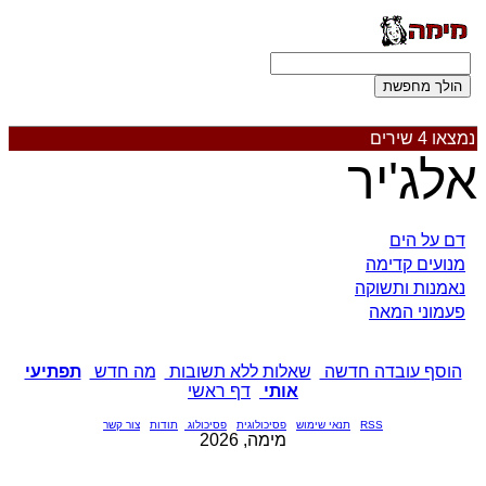
נמצאו 4 שירים
אלג'יר
דם על הים
מנועים קדימה
נאמנות ותשוקה
פעמוני המאה
הוסף עובדה חדשה
שאלות ללא תשובות
מה חדש
תפתיעי
אותי
דף ראשי
RSS
תנאי שימוש
פסיכולוגית
פסיכולוג
תודות
צור קשר
מימה, 2026